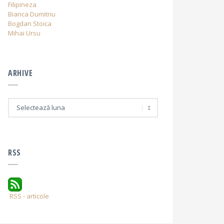
Filipineza
Bianca Dumitriu
Bogdan Stoica
Mihai Ursu
ARHIVE
A
r
h
i
v
e
RSS
RSS - articole