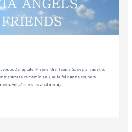
cepute. De lașitate. Mizerie. Ură. Teamă. Și, deși am auzit cu
nștientizeze că trăim în ea. Dar, la fel cum ne spune și
eranța. Am găsit-o și eu anul trecut,…