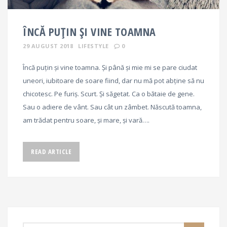
ÎNCĂ PUȚIN ȘI VINE TOAMNA
29 AUGUST 2018
LIFESTYLE
0
Încă puțin și vine toamna. Și până și mie mi se pare ciudat
uneori, iubitoare de soare fiind, dar nu mă pot abține să nu
chicotesc. Pe furiș. Scurt. Și săgetat. Ca o bătaie de gene.
Sau o adiere de vânt. Sau cât un zâmbet. Născută toamna,
am trădat pentru soare, și mare, și vară….
READ ARTICLE