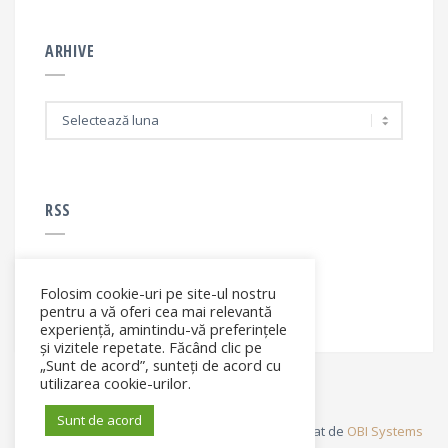
ARHIVE
A
r
h
i
v
e
RSS
Folosim cookie-uri pe site-ul nostru
RSS - articole
pentru a vă oferi cea mai relevantă
experiență, amintindu-vă preferințele
și vizitele repetate. Făcând clic pe
„Sunt de acord”, sunteți de acord cu
utilizarea cookie-urilor.
Sunt de acord
© Elena Filip. All rights reserved ® - Site dezvoltat de
OBI Systems