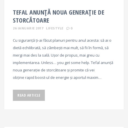
TEFAL ANUNȚĂ NOUA GENERAȚIE DE
STORCĂTOARE
26 IANUARIE 2017
LIFESTYLE
0
Cu siguranță ți-ai făcut planuri pentru anul acesta: să ai o
dietă echilibrată, să zâmbești mai mult, să fii în formă, să
mergi mai des la sală. Ușor de propus, mai greu cu
implementarea. Unless… you get some help. Tefal anunță
noua generație de storcătoare și promite că vei
obține rapid boost-ul de energie și aportul maxim…
READ ARTICLE