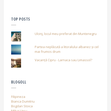
TOP POSTS
Ulcinj, locul meu preferat din Muntenegru
Partea neplăcută a litoralului albanez și cel
mai frumos drum
Vacanță Cipru - Larnaca sau Limassol?
BLOGOLL
Filipineza
Bianca Dumitriu
Bogdan Stoica
Mihai Ursu