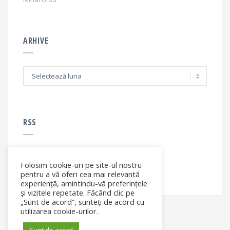
ARHIVE
A
r
h
i
v
e
RSS
Folosim cookie-uri pe site-ul nostru
RSS - articole
pentru a vă oferi cea mai relevantă
experiență, amintindu-vă preferințele
și vizitele repetate. Făcând clic pe
„Sunt de acord”, sunteți de acord cu
utilizarea cookie-urilor.