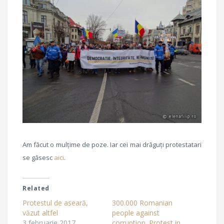
Am făcut o mulțime de poze. Iar cei mai drăguți protestatari
se găsesc
aici
.
Related
Protestul de aseară,
300.000 Romanian
văzut altfel
people against
3 februarie 2017
corruption. Protest in