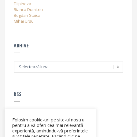
Filipineza
Bianca Dumitriu
Bogdan Stoica
Mihai Ursu
ARHIVE
A
r
h
i
v
e
RSS
Folosim cookie-uri pe site-ul nostru
RSS - articole
pentru a vă oferi cea mai relevantă
experiență, amintindu-vă preferințele
și vizitele repetate. Făcând clic pe