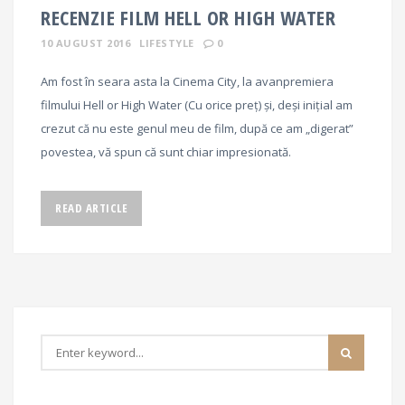
RECENZIE FILM HELL OR HIGH WATER
10 AUGUST 2016
LIFESTYLE
0
Am fost în seara asta la Cinema City, la avanpremiera
filmului Hell or High Water (Cu orice preț) și, deși inițial am
crezut că nu este genul meu de film, după ce am „digerat”
povestea, vă spun că sunt chiar impresionată.
READ ARTICLE