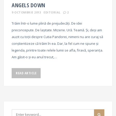
ANGELS DOWN
9 OCTOMBRIE 2013
EDITORIAL
2
Trăim într-o lume plină de prejudecăți. De idei
preconcepute. De lașitate. Mizerie. Ură. Teamă. Și, deși am
auzit cu toții despre Cutia Pandorei, nimeni nu are curaj să
conștientizeze că trăim în ea. Dar, la fel cum ne spune și
legenda, printre toate relele lumii se afla, firavă, speranța.
Am găsit-o și eu anul trecut,…
READ ARTICLE