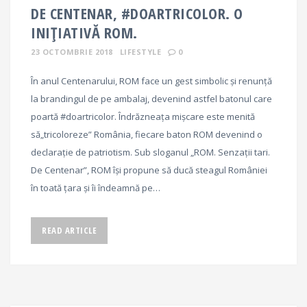
DE CENTENAR, #DOARTRICOLOR. O
INIȚIATIVĂ ROM.
23 OCTOMBRIE 2018
LIFESTYLE
0
În anul Centenarului, ROM face un gest simbolic și renunță
la brandingul de pe ambalaj, devenind astfel batonul care
poartă #doartricolor. Îndrăzneața mișcare este menită
să„tricoloreze” România, fiecare baton ROM devenind o
declarație de patriotism. Sub sloganul „ROM. Senzații tari.
De Centenar”, ROM își propune să ducă steagul României
în toată țara și îi îndeamnă pe…
READ ARTICLE