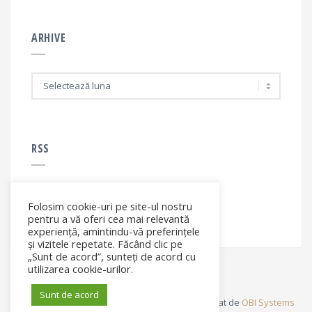
ARHIVE
A
r
h
i
v
e
RSS
Folosim cookie-uri pe site-ul nostru
RSS - articole
pentru a vă oferi cea mai relevantă
experiență, amintindu-vă preferințele
și vizitele repetate. Făcând clic pe
„Sunt de acord”, sunteți de acord cu
utilizarea cookie-urilor.
Sunt de acord
© Elena Filip. All rights reserved ® - Site dezvoltat de
OBI Systems