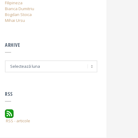
Filipineza
Bianca Dumitriu
Bogdan Stoica
Mihai Ursu
ARHIVE
A
r
h
i
v
e
RSS
RSS - articole