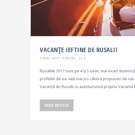
VACANȚE IEFTINE DE RUSALII
3 MAI 2017
TRAVEL
2
Rusaliile 2017 sunt pe 4 și 5 iunie, mai exact duminică
profităm de ea. Iată mai jos câteva propuneri de vaca
Vacanță de Rusalii cu autoturismul propriu Vacanță 
READ ARTICLE