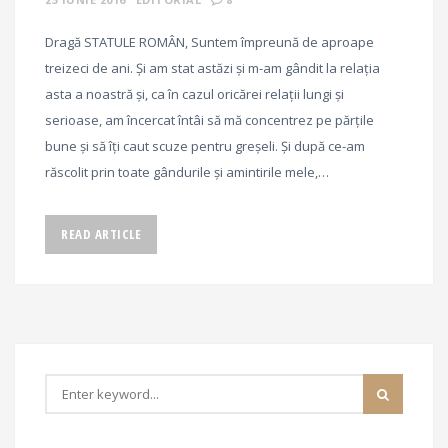
Dragă STATULE ROMÂN, Suntem împreună de aproape
treizeci de ani. Și am stat astăzi și m-am gândit la relația
asta a noastră și, ca în cazul oricărei relații lungi și
serioase, am încercat întâi să mă concentrez pe părțile
bune și să îți caut scuze pentru greșeli. Și după ce-am
răscolit prin toate gândurile și amintirile mele,…
READ ARTICLE