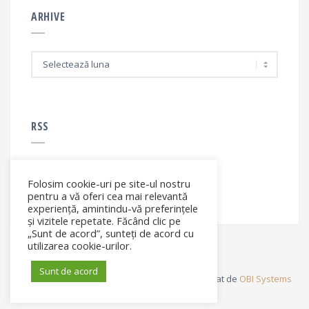
ARHIVE
A
r
h
i
v
e
RSS
Folosim cookie-uri pe site-ul nostru
RSS - articole
pentru a vă oferi cea mai relevantă
experiență, amintindu-vă preferințele
și vizitele repetate. Făcând clic pe
„Sunt de acord”, sunteți de acord cu
utilizarea cookie-urilor.
Sunt de acord
© Elena Filip. All rights reserved ® - Site dezvoltat de
OBI Systems