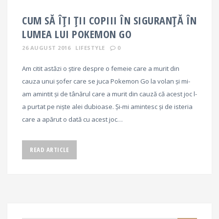
CUM SĂ ÎȚI ȚII COPIII ÎN SIGURANȚĂ ÎN
LUMEA LUI POKEMON GO
26 AUGUST 2016
LIFESTYLE
0
Am citit astăzi o știre despre o femeie care a murit din
cauza unui șofer care se juca Pokemon Go la volan și mi-
am amintit și de tânărul care a murit din cauză că acest joc l-
a purtat pe niște alei dubioase. Și-mi amintesc și de isteria
care a apărut o dată cu acest joc…
READ ARTICLE