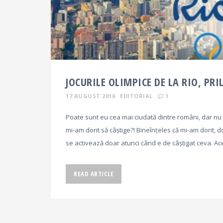
JOCURILE OLIMPICE DE LA RIO, PRI
17 AUGUST 2016
EDITORIAL
1
Poate sunt eu cea mai ciudată dintre români, dar nu 
mi-am dorit să câștige?! Bineînțeles că mi-am dorit, d
se activează doar atunci când e de câștigat ceva. 
READ ARTICLE