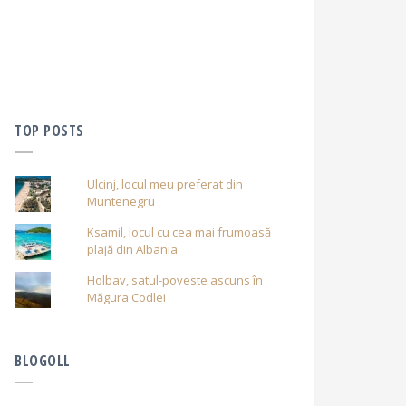
TOP POSTS
Ulcinj, locul meu preferat din
Muntenegru
Ksamil, locul cu cea mai frumoasă
plajă din Albania
Holbav, satul-poveste ascuns în
Măgura Codlei
BLOGOLL