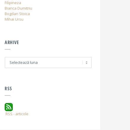
Filipineza
Bianca Dumitriu
Bogdan Stoica
Mihai Ursu
ARHIVE
A
r
h
i
v
e
RSS
RSS - articole