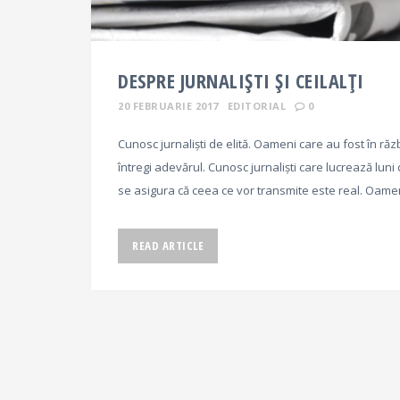
DESPRE JURNALIȘTI ȘI CEILALȚI
20 FEBRUARIE 2017
EDITORIAL
0
Cunosc jurnaliști de elită. Oameni care au fost în răz
întregi adevărul. Cunosc jurnaliști care lucrează luni
se asigura că ceea ce vor transmite este real. Oam
READ ARTICLE