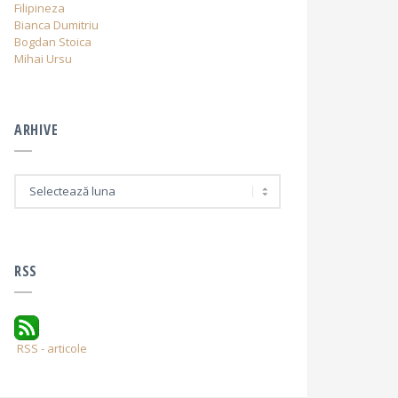
Filipineza
Bianca Dumitriu
Bogdan Stoica
Mihai Ursu
ARHIVE
A
r
h
i
v
e
RSS
RSS - articole