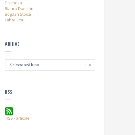
Filipineza
Bianca Dumitriu
Bogdan Stoica
Mihai Ursu
ARHIVE
A
r
h
i
v
e
RSS
RSS - articole