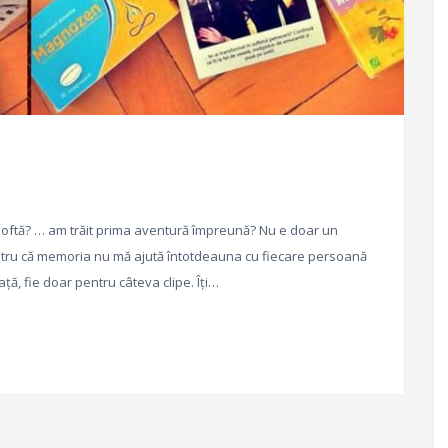
oftă? … am trăit prima aventură împreună? Nu e doar un
 pentru că memoria nu mă ajută întotdeauna cu fiecare persoană
ță, fie doar pentru câteva clipe. Îți…