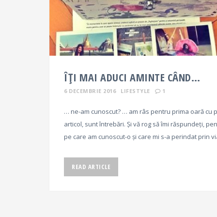
ÎȚI MAI ADUCI AMINTE CÂND…
6 DECEMBRIE 2016
LIFESTYLE
1
… ne-am cunoscut? … am râs pentru prima oară cu p
articol, sunt întrebări. Și vă rog să îmi răspundeți,
pe care am cunoscut-o și care mi s-a perindat prin via
READ ARTICLE