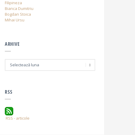
Filipineza
Bianca Dumitriu
Bogdan Stoica
Mihai Ursu
ARHIVE
A
r
h
i
v
e
RSS
RSS - articole