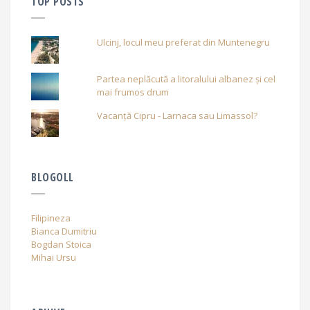
TOP POSTS
Ulcinj, locul meu preferat din Muntenegru
Partea neplăcută a litoralului albanez și cel
mai frumos drum
Vacanță Cipru - Larnaca sau Limassol?
BLOGOLL
Filipineza
Bianca Dumitriu
Bogdan Stoica
Mihai Ursu