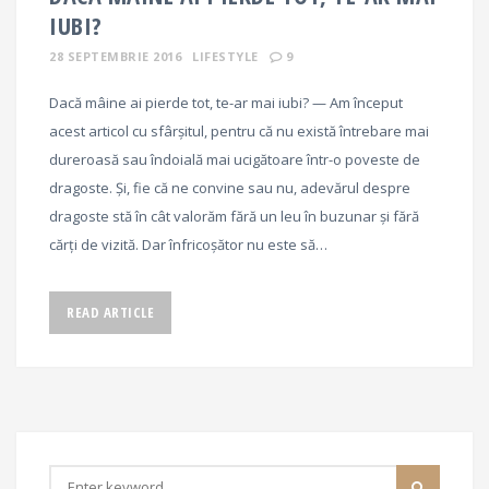
IUBI?
28 SEPTEMBRIE 2016
LIFESTYLE
9
Dacă mâine ai pierde tot, te-ar mai iubi? — Am început
acest articol cu sfârșitul, pentru că nu există întrebare mai
dureroasă sau îndoială mai ucigătoare într-o poveste de
dragoste. Și, fie că ne convine sau nu, adevărul despre
dragoste stă în cât valorăm fără un leu în buzunar și fără
cărți de vizită. Dar înfricoșător nu este să…
READ ARTICLE