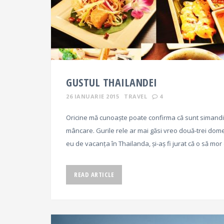
GUSTUL THAILANDEI
26 IANUARIE 2015
TRAVEL
4
Oricine mă cunoaște poate confirma că sunt simand
mâncare. Gurile rele ar mai găsi vreo două-trei dome
eu de vacanța în Thailanda, și-aș fi jurat că o să mo
READ ARTICLE