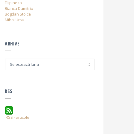
Filipineza
Bianca Dumitriu
Bogdan Stoica
Mihai Ursu
ARHIVE
A
r
h
i
v
e
RSS
RSS - articole