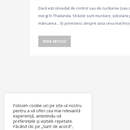
Dacă ești obsedat de control sau de curățenie (sau d
mergi în Thailanda. Străzile sunt murdare, șobolanii 
mâncarea… îți povestesc despre asta ceva mai încol
READ ARTICLE
Folosim cookie-uri pe site-ul nostru
pentru a vă oferi cea mai relevantă
experiență, amintindu-vă
preferințele și vizitele repetate.
Făcând clic pe „Sunt de acord”,