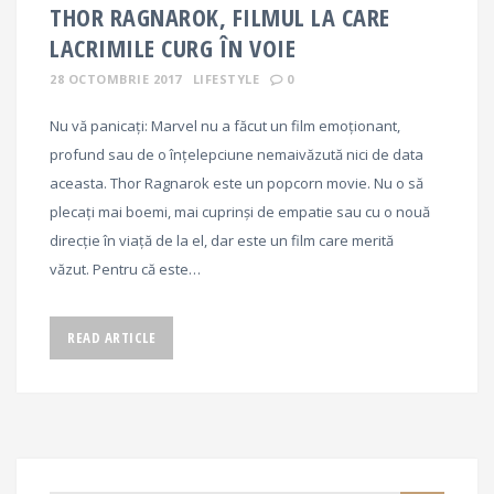
THOR RAGNAROK, FILMUL LA CARE
LACRIMILE CURG ÎN VOIE
28 OCTOMBRIE 2017
LIFESTYLE
0
Nu vă panicați: Marvel nu a făcut un film emoționant,
profund sau de o înțelepciune nemaivăzută nici de data
aceasta. Thor Ragnarok este un popcorn movie. Nu o să
plecați mai boemi, mai cuprinși de empatie sau cu o nouă
direcție în viață de la el, dar este un film care merită
văzut. Pentru că este…
READ ARTICLE