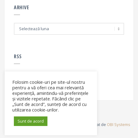
ARHIVE
A
r
h
i
v
e
RSS
Folosim cookie-uri pe site-ul nostru
RSS - articole
pentru a vă oferi cea mai relevantă
experiență, amintindu-vă preferințele
și vizitele repetate. Făcând clic pe
„Sunt de acord”, sunteți de acord cu
utilizarea cookie-urilor.
Sunt de acord
© Elena Filip. All rights reserved ® - Site dezvoltat de
OBI Systems