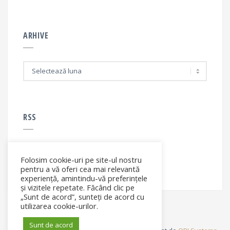
ARHIVE
A
r
h
i
v
e
RSS
Folosim cookie-uri pe site-ul nostru
RSS - articole
pentru a vă oferi cea mai relevantă
experiență, amintindu-vă preferințele
și vizitele repetate. Făcând clic pe
„Sunt de acord”, sunteți de acord cu
utilizarea cookie-urilor.
Sunt de acord