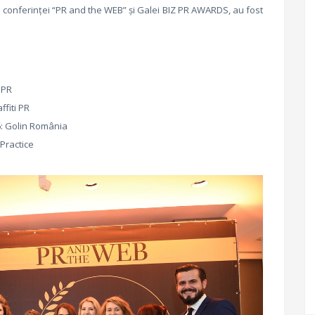
ul conferinţei “PR and the WEB” şi Galei BIZ PR AWARDS, au fost
 PR
fiti PR
: Golin România
Practice