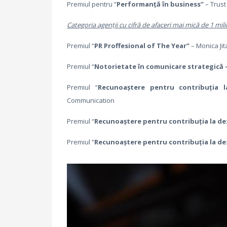
Premiul pentru “
Performan
ţă în business”
– Trus
Categoria agen
ţii cu cifră de afaceri mai mică de 1 mi
Premiul “
PR Proffesional of The Year”
– Monica Ji
Premiul “
Notorietate în comunicare strategică 
Premiul “
Recunoaștere pentru contribu
ţia 
Communication
Premiul “
Recunoaștere pentru contribu
ţia la d
Premiul “
Recunoaștere pentru contribu
ţia la d