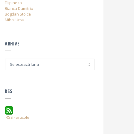
Filipineza
Bianca Dumitriu
Bogdan Stoica
Mihai Ursu
ARHIVE
A
r
h
i
v
e
RSS
RSS - articole