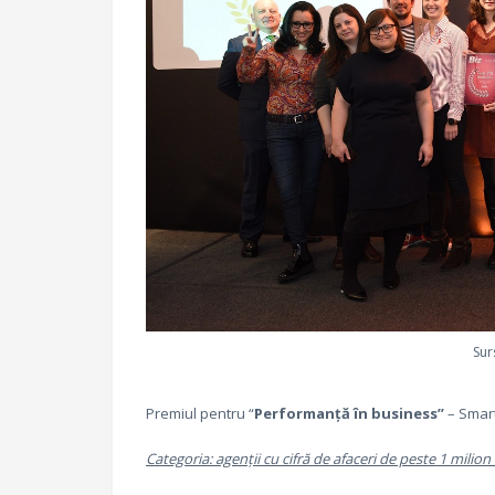
Sur
Premiul pentru “
Performan
ţă în business”
– Smar
Categoria: agen
ţii cu cifră de afaceri de peste 1 milio