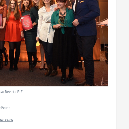
sa: Revista BIZ
tPoint
n de euro