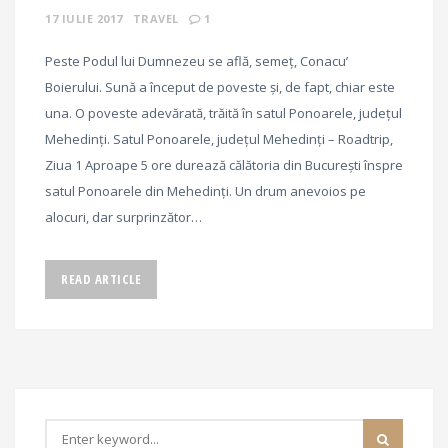
17 IULIE 2017
TRAVEL
1
Peste Podul lui Dumnezeu se află, semeț, Conacu’
Boierului. Sună a început de poveste și, de fapt, chiar este
una. O poveste adevărată, trăită în satul Ponoarele, județul
Mehedinți. Satul Ponoarele, județul Mehedinți – Roadtrip,
Ziua 1 Aproape 5 ore durează călătoria din București înspre
satul Ponoarele din Mehedinți. Un drum anevoios pe
alocuri, dar surprinzător…
READ ARTICLE