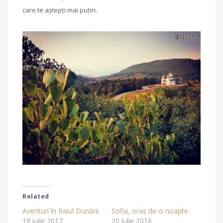
care te aștepți mai puțin.
Related
Aventuri în Raiul Dunării
Sofia, oraș de-o noapte
18 iulie 2017
20 iulie 2016