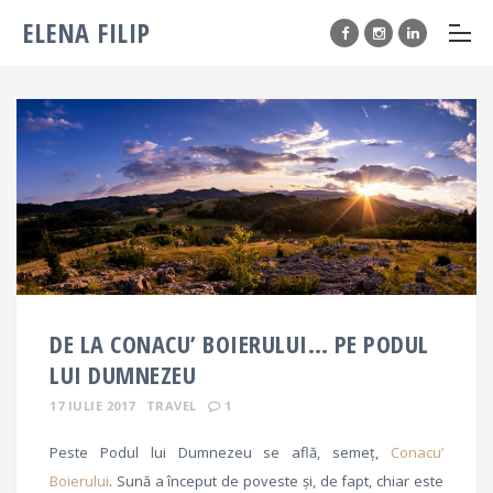
ELENA FILIP
DE LA CONACU’ BOIERULUI… PE PODUL
LUI DUMNEZEU
17 IULIE 2017
TRAVEL
1
Peste Podul lui Dumnezeu se află, semeț,
Conacu’
Boierului
. Sună a început de poveste și, de fapt, chiar este