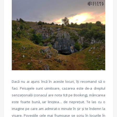
Dacă nu ai ajuns încă în aceste locuri, îți recomand să o
faci. Peisajele sunt uimitoare, cazarea este de-a dreptul
senzațională (conacul are nota 9,8 pe Booking), mâncarea
este foarte bună, iar liniștea… de neprețuit. Te las cu o
imagine pe care am admirat-o minute în șir și te îndemn la
visare. Poveștile cele mai frumoase se scriu în locurile în