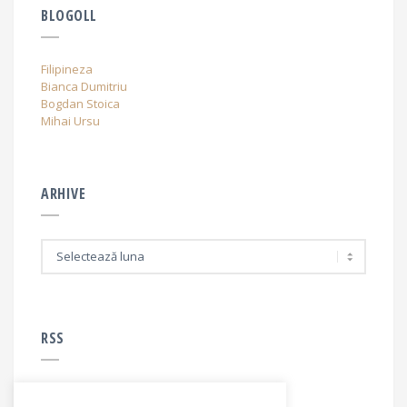
BLOGOLL
Filipineza
Bianca Dumitriu
Bogdan Stoica
Mihai Ursu
ARHIVE
A
r
h
i
v
e
RSS