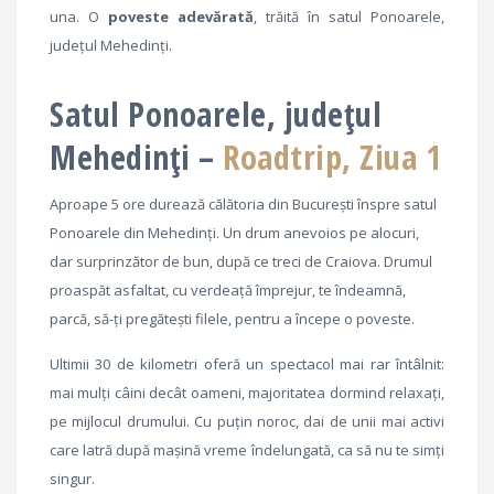
una. O
poveste adevărată
, trăită în satul Ponoarele,
județul Mehedinți.
Satul Ponoarele, județul
Mehedinți –
Roadtrip, Ziua 1
Aproape 5 ore durează călătoria din București înspre satul
Ponoarele din Mehedinți. Un drum anevoios pe alocuri,
dar surprinzător de bun, după ce treci de Craiova. Drumul
proaspăt asfaltat, cu verdeață împrejur, te îndeamnă,
parcă, să-ți pregătești filele, pentru a începe o poveste.
Ultimii 30 de kilometri oferă un spectacol mai rar întâlnit:
mai mulți câini decât oameni, majoritatea dormind relaxați,
pe mijlocul drumului. Cu puțin noroc, dai de unii mai activi
care latră după mașină vreme îndelungată, ca să nu te simți
singur.