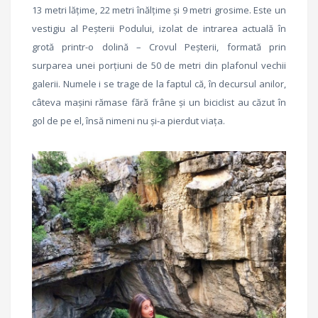
13 metri lăţime, 22 metri înălţime şi 9 metri grosime. Este un
vestigiu al Peşterii Podului, izolat de intrarea actuală în
grotă printr-o dolină – Crovul Peşterii, formată prin
surparea unei porţiuni de 50 de metri din plafonul vechii
galerii. Numele i se trage de la faptul că, în decursul anilor,
câteva maşini rămase fără frâne și un biciclist au căzut în
gol de pe el, însă nimeni nu şi-a pierdut viaţa.