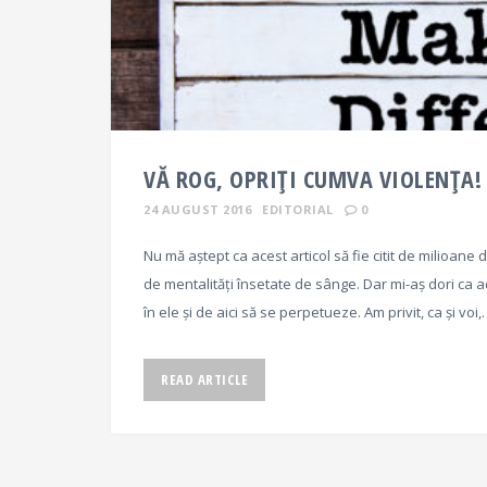
VĂ ROG, OPRIȚI CUMVA VIOLENȚA!
24 AUGUST 2016
EDITORIAL
0
Nu mă aștept ca acest articol să fie citit de milioan
de mentalități însetate de sânge. Dar mi-aș dori ca 
în ele și de aici să se perpetueze. Am privit, ca și voi
READ ARTICLE