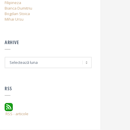
Filipineza
Bianca Dumitriu
Bogdan Stoica
Mihai Ursu
ARHIVE
A
r
h
i
v
e
RSS
RSS - articole