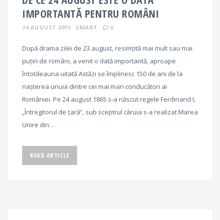
IMPORTANTĂ PENTRU ROMÂNI
24 AUGUST 2015
SMART
0
După drama zilei de 23 august, resimțită mai mult sau mai
puțin de români, a venit o dată importantă, aproape
întotdeauna uitată Astăzi se împlinesc 150 de ani de la
nașterea unuia dintre cei mai mari conducători ai
României. Pe 24 august 1865 s-a născut regele Ferdinand I,
„Întregitorul de țară”, sub sceptrul căruia s-a realizat Marea
Unire din…
READ ARTICLE