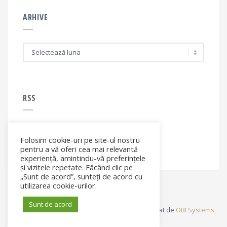
ARHIVE
A
r
h
i
v
e
RSS
Folosim cookie-uri pe site-ul nostru
RSS - articole
pentru a vă oferi cea mai relevantă
experiență, amintindu-vă preferințele
și vizitele repetate. Făcând clic pe
„Sunt de acord”, sunteți de acord cu
utilizarea cookie-urilor.
Sunt de acord
© Elena Filip. All rights reserved ® - Site dezvoltat de
OBI Systems