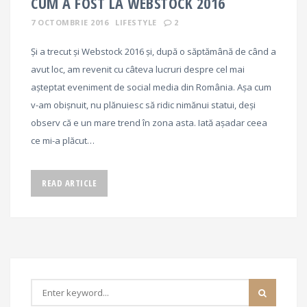
CUM A FOST LA WEBSTOCK 2016
7 OCTOMBRIE 2016
LIFESTYLE
2
Și a trecut și Webstock 2016 și, după o săptămână de când a
avut loc, am revenit cu câteva lucruri despre cel mai
așteptat eveniment de social media din România. Așa cum
v-am obișnuit, nu plănuiesc să ridic nimănui statui, deși
observ că e un mare trend în zona asta. Iată așadar ceea
ce mi-a plăcut…
READ ARTICLE