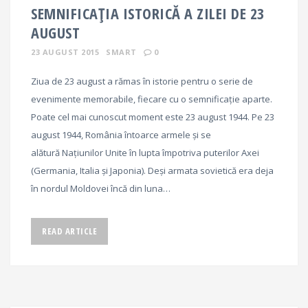
SEMNIFICAȚIA ISTORICĂ A ZILEI DE 23
AUGUST
23 AUGUST 2015
SMART
0
Ziua de 23 august a rămas în istorie pentru o serie de
evenimente memorabile, fiecare cu o semnificație aparte.
Poate cel mai cunoscut moment este 23 august 1944. Pe 23
august 1944, România întoarce armele şi se
alătură Naţiunilor Unite în lupta împotriva puterilor Axei
(Germania, Italia și Japonia). Deși armata sovietică era deja
în nordul Moldovei încă din luna…
READ ARTICLE