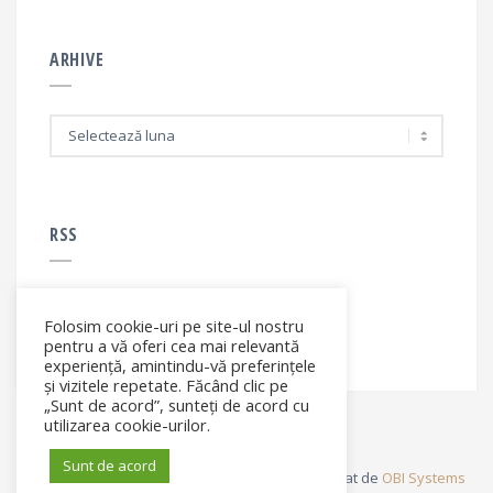
ARHIVE
A
r
h
i
v
e
RSS
Folosim cookie-uri pe site-ul nostru
RSS - articole
pentru a vă oferi cea mai relevantă
experiență, amintindu-vă preferințele
și vizitele repetate. Făcând clic pe
„Sunt de acord”, sunteți de acord cu
utilizarea cookie-urilor.
Sunt de acord
© Elena Filip. All rights reserved ® - Site dezvoltat de
OBI Systems