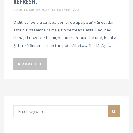
REFRESH.
20 OCTOMBRIE 2017
LIFESTYLE
2
O știți voi pe aia cu „bea doi litri de apă pe zi”?! Și eu, dar
asta nu înseamnă că mă și țin de treaba asta. Bad, bad
Elena, I know. Dar ba uit, ba nu-mi trebuie, ba una, ba alta.
Și, hai să fim sinceri, nici nu poți să bei așa în silă. Așa…
READ ARTICLE