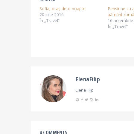
Sofia, oraș de-o noapte
Pensiune cu a
20 iulie 2016
pământ româ
În „Travel”
16 noiembrie
În „Travel”
ElenaFilip
Elena Filip
4 COMMENTS