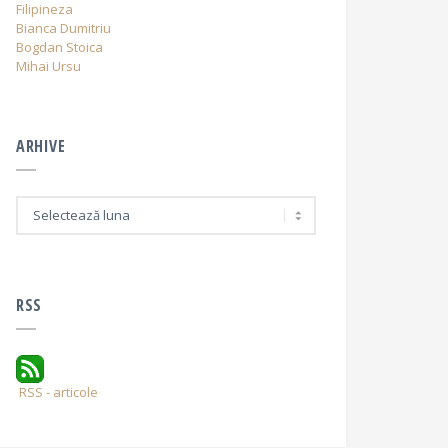
Filipineza
Bianca Dumitriu
Bogdan Stoica
Mihai Ursu
ARHIVE
A
r
h
i
v
e
RSS
RSS - articole