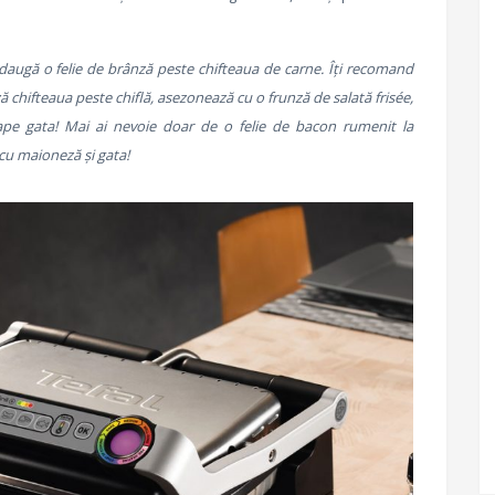
daugă o felie de brânză peste chifteaua de carne. Îți recomand
 chifteaua peste chiflă, asezonează cu o frunză de salată frisée,
roape gata! Mai ai nevoie doar de o felie de bacon rumenit la
cu maioneză și gata!