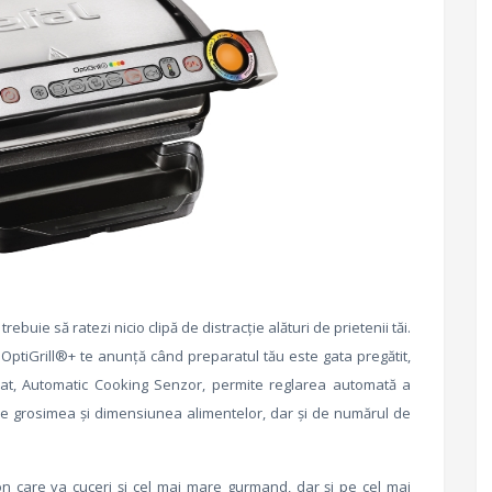
rebuie să ratezi nicio clipă de distracție alături de prietenii tăi.
ptiGrill®+ te anunță când preparatul tău este gata pregătit,
rat, Automatic Cooking Senzor, permite reglarea automată a
 de grosimea și dimensiunea alimentelor, dar și de numărul de
n care va cuceri și cel mai mare gurmand, dar și pe cel mai