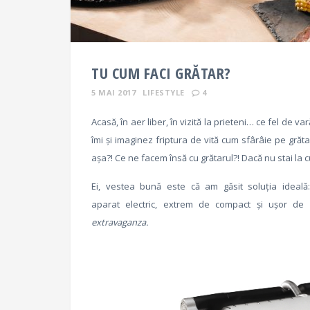
TU CUM FACI GRĂTAR?
5 MAI 2017
LIFESTYLE
4
Acasă, în aer liber, în vizită la prieteni… ce fel de v
îmi și imaginez friptura de vită cum sfârâie pe grăta
așa?! Ce ne facem însă cu grătarul?! Dacă nu stai la cur
Ei, vestea bună este că am găsit soluția ideal
aparat electric, extrem de compact și ușor de 
extravaganza.