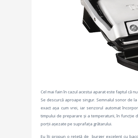
Cel mai fain în cazul acestui aparat este faptul că nu t
Se descurcă aproape singur. Semnalul sonor de la O
exact așa cum vrei, iar senzorul automat încorpo
timpului de preparare și a temperaturii, în funcție
porții așezate pe suprafața grătarului.
Eu îți propun o rețetă de burger excelent cu baco