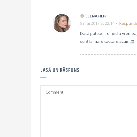
ELENAFILIP
8 mai 2017 at 22:14
Răspund
Dacă puteam remedia vremea, a
sunt la mare căutare acum :)))
LASĂ UN RĂSPUNS