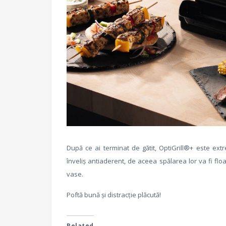
După ce ai terminat de gătit, OptiGrill®+ este ext
înveliș antiaderent, de aceea spălarea lor va fi flo
vase.
Poftă bună și distracție plăcută!
Related