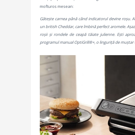
mofturos mesean:
Gătește carnea până când indicatorul devine roșu. A
un british Cheddar, care îmbină perfect aromele. Așază
roșii și rondele de ceapă tăiate julienne. Ești ap
programul manual OptiGrill®+, o linguriță de muștar 