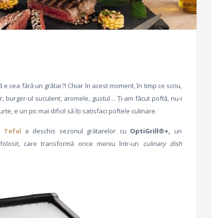
ară e cea fără un grătar?! Chiar în acest moment, în timp ce scriu,
r, burger-ul suculent, aromele, gustul… Ți-am făcut poftă, nu-i
te, e un pic mai dificil să îți satisfaci poftele culinare.
ă:
Tefal
a deschis sezonul grătarelor
cu
OptiGrill®+,
un
folosit, care transformă orice meniu într-un
culinary dish