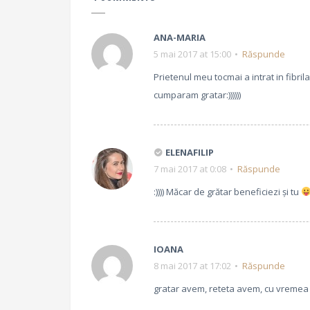
ANA-MARIA
5 mai 2017 at 15:00
Răspunde
Prietenul meu tocmai a intrat in fibril
cumparam gratar:))))))
ELENAFILIP
7 mai 2017 at 0:08
Răspunde
:)))) Măcar de grătar beneficiezi și tu
IOANA
8 mai 2017 at 17:02
Răspunde
gratar avem, reteta avem, cu vremea a