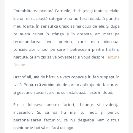
Contabilitatea primară. Facturile, chichițele și toate celelalte
lucruri din această categorie nu au fost niciodată punctul
meu foarte. În sensul că urăsc să mă ocup de ele. Și după
ce m-am căinat în stânga și în dreapta, am mers pe
recomandarea unui prieten, care mi-a diminuat
considerabil timpul pe care îl petreceam printre hârtii și
hârtiuțe. Și am zis să vă povestesc și vouă despre
Facturis
Online
.
First of all, uită de hârtii. Salvezi copacii și îți faci și spațiu în
casă. Pentru că vorbim aici despre o aplicație de facturare
și gestiune stocuri care nu se instalează… este în cloud.
Eu o folosesc pentru facturi, chitanțe și evidența
încasărilor. Și, ca să fiu mai cu moț, și pentru
personalizarea facturilor, că nu degeaba l-am distrus
psihic pe Mihai să-mi facă un logo.