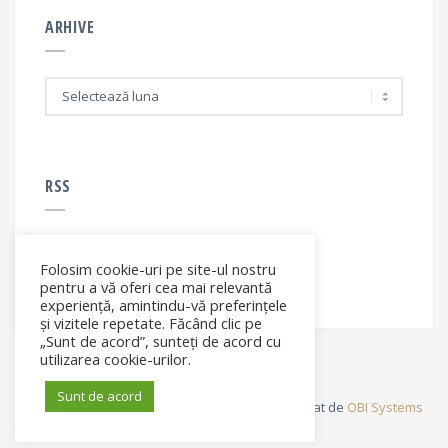
ARHIVE
A
r
h
i
v
e
RSS
Folosim cookie-uri pe site-ul nostru
RSS - articole
pentru a vă oferi cea mai relevantă
experiență, amintindu-vă preferințele
și vizitele repetate. Făcând clic pe
„Sunt de acord”, sunteți de acord cu
utilizarea cookie-urilor.
Sunt de acord
© Elena Filip. All rights reserved ® - Site dezvoltat de
OBI Systems