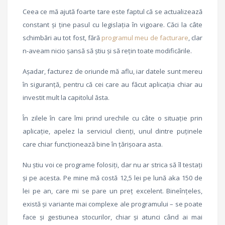
Ceea ce mă ajută foarte tare este faptul că se actualizează
constant și ține pasul cu legislația în vigoare. Căci la câte
schimbări au tot fost, fără
programul meu de facturare
, clar
n-aveam nicio șansă să știu și să rețin toate modificările.
Așadar, facturez de oriunde mă aflu, iar datele sunt mereu
în siguranță, pentru că cei care au făcut aplicația chiar au
investit mult la capitolul ăsta.
În zilele în care îmi prind urechile cu câte o situație prin
aplicație, apelez la serviciul clienți, unul dintre puținele
care chiar funcționează bine în țărișoara asta.
Nu știu voi ce programe folosiți, dar nu ar strica să îl testați
și pe acesta. Pe mine mă costă 12,5 lei pe lună aka 150 de
lei pe an, care mi se pare un preț excelent. Bineînțeles,
există și variante mai complexe ale programului – se poate
face și gestiunea stocurilor, chiar și atunci când ai mai