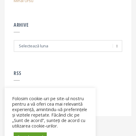
Mihai Ursu
ARHIVE
A
r
h
i
v
e
RSS
Folosim cookie-uri pe site-ul nostru
RSS - articole
pentru a vă oferi cea mai relevantă
experiență, amintindu-vă preferințele
și vizitele repetate. Făcând clic pe
„Sunt de acord”, sunteți de acord cu
utilizarea cookie-urilor.