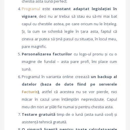
chestia asta sună perfect.
Programul
este
constant adaptat legislației în
vigoare
, deci nu ar trebui să stau eu să-mi mai bat
capul cu chestiile astea, pe care oricum nu le înțeleg.
Și, la cum se schimbă legile în țara asta, faptul că
cineva ar putea să țină pasul cu situația, în locul meu,
pare magnific.
Personalizarea facturilor
cu logo-ul proriu și cu o
imagine de fundal – asta pare profi, îmi place cum
sună.
Programul în varianta online creează
un backup al
datelor (baza de date fiind pe serverele
Facturis
)
, astfel că acestea nu se vor pierde, nici
măcar în cazul unei întâmplări neprevăzute. Capul
meu din nori ar plăti fie numai și pentru chestia asta.
Testare gratuită
timp de o lună (asta sună cool) și
asistență tehnică gratuită.
O singură licență pentru toate calculatoarele