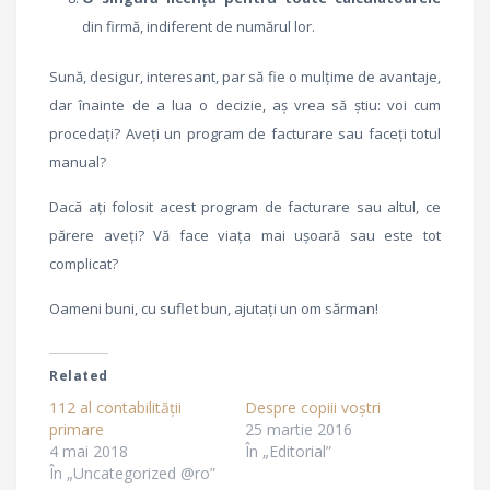
din firmă, indiferent de numărul lor.
Sună, desigur, interesant, par să fie o mulțime de avantaje,
dar înainte de a lua o decizie, aș vrea să știu: voi cum
procedați? Aveți un program de facturare sau faceți totul
manual?
Dacă ați folosit acest program de facturare sau altul, ce
părere aveți? Vă face viața mai ușoară sau este tot
complicat?
Oameni buni, cu suflet bun, ajutați un om sărman!
Related
112 al contabilității
Despre copiii voștri
primare
25 martie 2016
4 mai 2018
În „Editorial”
În „Uncategorized @ro”