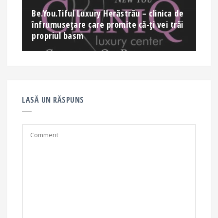
Be.You.Tiful Luxury Herăstrău – clinica de
înfrumusețare care promite că-ți vei trăi
propriul basm
LASĂ UN RĂSPUNS