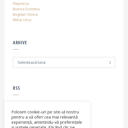
Filipineza
Bianca Dumitriu
Bogdan Stoica
Mihai Ursu
ARHIVE
A
r
h
i
v
e
RSS
Folosim cookie-uri pe site-ul nostru
RSS - articole
pentru a vă oferi cea mai relevantă
experiență, amintindu-vă preferințele
și vizitele repetate. Făcând clic pe