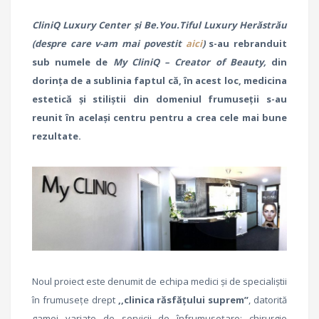
CliniQ Luxury Center și Be.You.Tiful Luxury Herăstrău
(despre care v-am mai povestit
aici
)
s-au rebranduit
sub numele de
My CliniQ – Creator of Beauty,
din
dorința de a sublinia faptul că, în acest loc, medicina
estetică și stiliștii din domeniul frumuseții s-au
reunit în același centru pentru a crea cele mai bune
rezultate.
Noul proiect este denumit de echipa medici și de specialiștii
în frumusețe drept
,,clinica răsfățului suprem”
, datorită
gamei variate de servicii de înfrumusețare: chirurgie