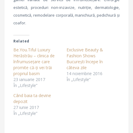
estetică, proceduri non-inzavize, nutriție, dermatologie,
cosmetică, remodelare corporală, manichiură, pedichiură și
coafor.
Related
Be.You.Tiful Luxury
Exclusive Beauty &
Herăstrău – clinica de
Fashion Shows
înfrumusețare care
București începe în
promite că-ți vei trăi
câteva zile
propriul basm
14 noiembrie 2016
23 ianuarie 2017
În „Lifestyle”
În „Lifestyle”
Când baia ta devine
depozit
27 iunie 2017
În „Lifestyle”