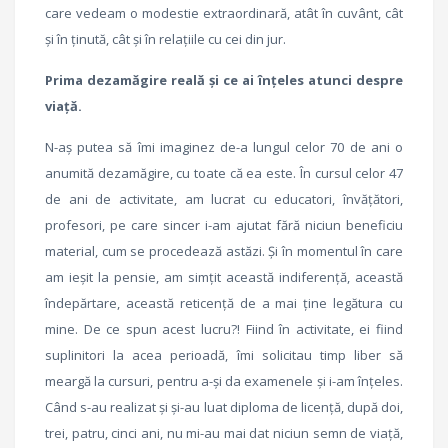
care vedeam o modestie extraordinară, atât în cuvânt, cât
şi în ţinută, cât şi în relaţiile cu cei din jur.
Prima dezamăgire reală şi ce ai înţeles atunci despre
viaţă.
N-aş putea să îmi imaginez de-a lungul celor 70 de ani o
anumită dezamăgire, cu toate că ea este. În cursul celor 47
de ani de activitate, am lucrat cu educatori, învăţători,
profesori, pe care sincer i-am ajutat fără niciun beneficiu
material, cum se procedează astăzi. Şi în momentul în care
am ieşit la pensie, am simţit această indiferenţă, această
îndepărtare, această reticenţă de a mai ţine legătura cu
mine. De ce spun acest lucru?! Fiind în activitate, ei fiind
suplinitori la acea perioadă, îmi solicitau timp liber să
meargă la cursuri, pentru a-şi da examenele şi i-am înţeles.
Când s-au realizat și și-au luat diploma de licență, după doi,
trei, patru, cinci ani, nu mi-au mai dat niciun semn de viață,