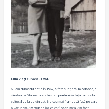
Cum v-ați cunoscut voi?
Mi-am cunoscut soția în 1967, o fată subțirică, mlădioasă, o
rândunică. Stătea de vorbă cu o prietenă în fața căminului
cultural de la ea din sat. Era cea mai frumoasă fată pe care
o văzusem. Am știut pe loc că va fi soția mea. Am fost