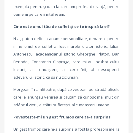
exemplu pentru şcoala la care am profesat o viaţă, pentru
oamenii pe care îi întâlneam.
Cine este omul tău de suflet şi ce te inspiră la el?
N-aş putea defini o anume personalitate, deoarece pentru
mine omul de suflet a fost marele orator, istoric, Iulian
Antonescu; academicianul istoric Gheorghe Platon, Dan
Berindei, Constantin Ciopraga, care mi-au incubat cultul
lecturii, al cunoaşterii, al cercetării, al descoperirii
adevărului istoric, ca să nu zic uman.
Mergeam în amfiteatre, după ce vedeam pe stradă afişele
care le anunţau venirea şi căutam să cunosc mai mult din
adâncul vieţii, al trăirii sufleteşti, al cunoaşterii umane.
Povesteşte-mi un gest frumos care te-a surprins.
Un gest frumos care m-a surprins a fost la profesorii mei la