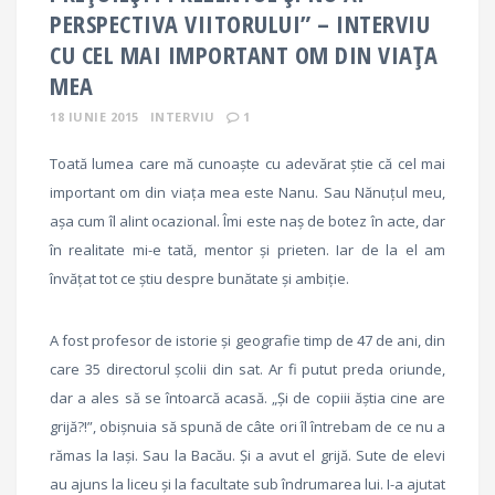
PERSPECTIVA VIITORULUI” – INTERVIU
CU CEL MAI IMPORTANT OM DIN VIAȚA
MEA
18 IUNIE 2015
INTERVIU
1
Toată lumea care mă cunoaște cu adevărat știe că cel mai
important om din viața mea este Nanu. Sau Nănuțul meu,
așa cum îl alint ocazional. Îmi este naș de botez în acte, dar
în realitate mi-e tată, mentor și prieten. Iar de la el am
învățat tot ce știu despre bunătate și ambiție.
A fost profesor de istorie și geografie timp de 47 de ani, din
care 35 directorul școlii din sat. Ar fi putut preda oriunde,
dar a ales să se întoarcă acasă. „Și de copiii ăștia cine are
grijă?!”, obișnuia să spună de câte ori îl întrebam de ce nu a
rămas la Iași. Sau la Bacău. Și a avut el grijă. Sute de elevi
au ajuns la liceu și la facultate sub îndrumarea lui. I-a ajutat