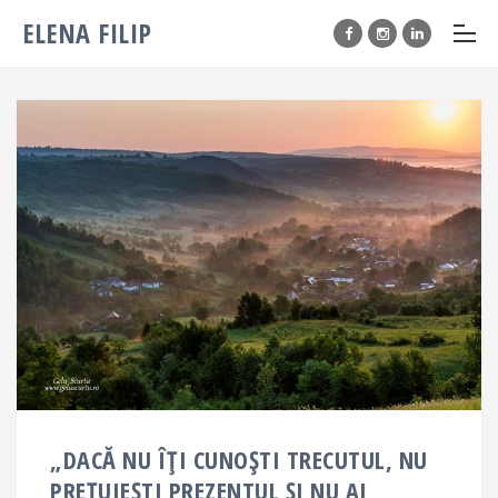
ELENA FILIP
„DACĂ NU ÎȚI CUNOȘTI TRECUTUL, NU
PREȚUIEȘTI PREZENTUL ȘI NU AI