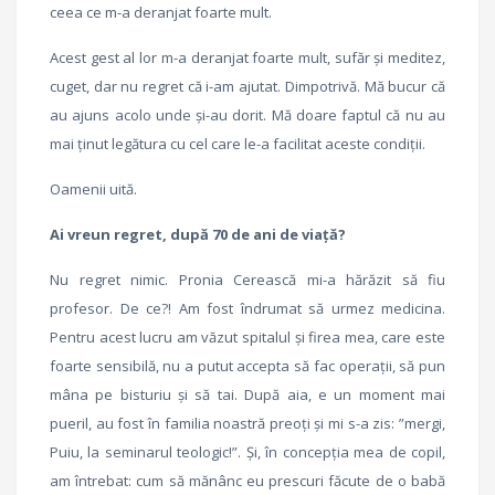
ceea ce m-a deranjat foarte mult.
Acest gest al lor m-a deranjat foarte mult, sufăr și meditez,
cuget, dar nu regret că i-am ajutat. Dimpotrivă. Mă bucur că
au ajuns acolo unde și-au dorit. Mă doare faptul că nu au
mai ținut legătura cu cel care le-a facilitat aceste condiții.
Oamenii uită.
Ai vreun regret, după 70 de ani de viață?
Nu regret nimic. Pronia Cerească mi-a hărăzit să fiu
profesor. De ce?! Am fost îndrumat să urmez medicina.
Pentru acest lucru am văzut spitalul și firea mea, care este
foarte sensibilă, nu a putut accepta să fac operații, să pun
mâna pe bisturiu și să tai. După aia, e un moment mai
pueril, au fost în familia noastră preoți și mi s-a zis: ”mergi,
Puiu, la seminarul teologic!”. Și, în concepția mea de copil,
am întrebat: cum să mănânc eu prescuri făcute de o babă