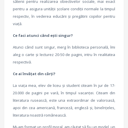
sătenii pentru realizarea obiectivelor sociale, mai exact
pentru a asigura unităţii şcolare condiţii normale la timpul
respectiv, în vederea educării şi pregătirii copiilor pentru
viaţă.
Ce faci atunci când eşti singur?
Atunci când sunt singur, merg în biblioteca personală, îmi
aleg o carte şi lecturez 20-50 de pagini, intru în realitatea
respectivă.
Ce ai învăţat din cărţi?
La viaţa mea, elev de liceu şi student citeam în jur de 17-
20.000 de pagini pe vară, în timpul vacanţei. Citeam din
literatura rusească, este una extraordinar de valoroasă,
apoi din cea americană, franceză, engleză şi, bineînţeles,
literatura noastră românească.
Mi-am format un profil moral, am căutat să fiu un model, un