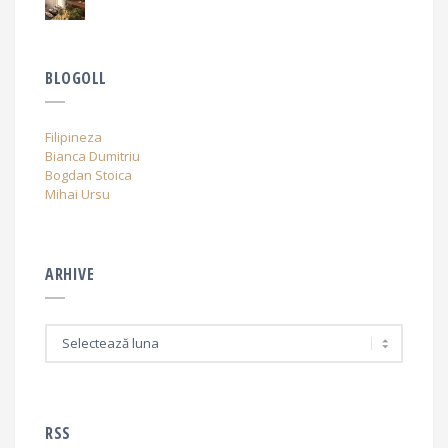
BLOGOLL
Filipineza
Bianca Dumitriu
Bogdan Stoica
Mihai Ursu
ARHIVE
A
r
h
i
v
e
RSS