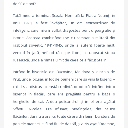
de 90 de ani?!
Tatăl meu a terminat Școala Normală la Piatra Neamț, în
anul 1928, a fost învățător, un om extraordinar de
inteligent, care mi-a insuflat dragostea pentru geografie și
istorie. Aceasta combinându-se cu campania militară din
războiul sovietic, 1941-1945, unde a suferit foarte mult,
venind în țară, nefiind rănit pe front, a cunoscut stepa
rusească, unde a rămas uimit de ceea ce a făcut Stalin.
Intrând în bisericile din Bucovina, Moldova și dincolo de
Prut, unde locuiau în loc de oameni care să vină la biserici –
caii. I s-a distrus această credință ortodoxă. Intrând într-o
biserică în flăcări, care era pregătită pentru a băga o
herghelie de cai. Ardea policandrul și în el era agățat
Sfântul Nicolae. Era afumat, bineînțeles, din cauza
flăcărilor, dar nu a ars, cu toate că era din lemn. L-a șters de
poalele mantiei, el fiind fiu de dascăl, și a zis așa: ”Doamne,