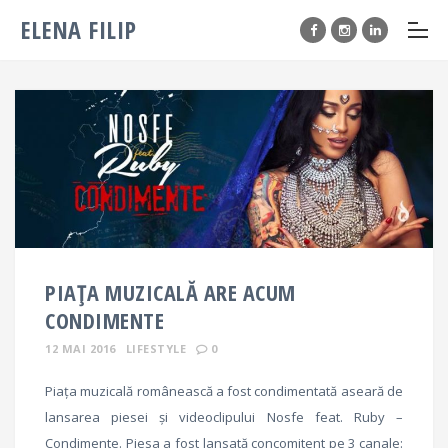
ELENA FILIP
PIAȚA MUZICALĂ ARE ACUM
CONDIMENTE
12 MAI 2016
LIFESTYLE
0
Piața muzicală românească a fost condimentată aseară de
lansarea piesei și videoclipului Nosfe feat. Ruby –
Condimente. Piesa a fost lansată concomitent pe 3 canale: