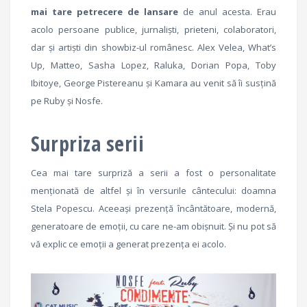
mai tare petrecere de lansare
de anul acesta. Erau
acolo persoane publice, jurnaliști, prieteni, colaboratori,
dar și artiști din showbiz-ul românesc. Alex Velea, What’s
Up, Matteo, Sasha Lopez, Raluka, Dorian Popa, Toby
Ibitoye, George Pistereanu și Kamara au venit să îi susțină
pe Ruby și Nosfe.
Surpriza serii
Cea mai tare surpriză a serii a fost o personalitate
menționată de altfel și în versurile cântecului: doamna
Stela Popescu. Aceeași prezență încântătoare, modernă,
generatoare de emoții, cu care ne-am obișnuit. Și nu pot să
vă explic ce emoții a generat prezența ei acolo.