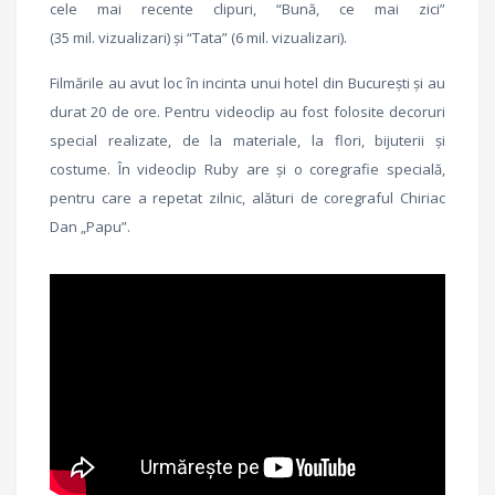
cele mai recente clipuri, “Bună, ce mai zici”
(35 mil. vizualizari) și “Tata” (6 mil. vizualizari).
Filmările au avut loc în incinta unui hotel din București și au
durat 20 de ore. Pentru videoclip au fost folosite decoruri
special realizate, de la materiale, la flori, bijuterii și
costume. În videoclip Ruby are și o coregrafie specială,
pentru care a repetat zilnic, alături de coregraful Chiriac
Dan „Papu”.