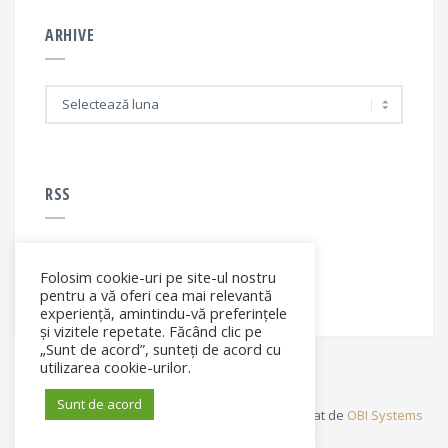
ARHIVE
A
r
h
i
v
e
RSS
Folosim cookie-uri pe site-ul nostru
RSS - articole
pentru a vă oferi cea mai relevantă
experiență, amintindu-vă preferințele
și vizitele repetate. Făcând clic pe
„Sunt de acord”, sunteți de acord cu
utilizarea cookie-urilor.
Sunt de acord
© Elena Filip. All rights reserved ® - Site dezvoltat de
OBI Systems