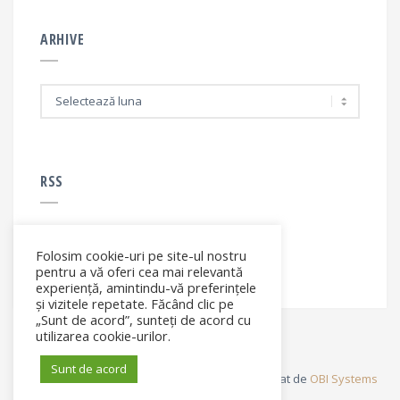
ARHIVE
A
r
h
i
v
e
RSS
Folosim cookie-uri pe site-ul nostru
RSS - articole
pentru a vă oferi cea mai relevantă
experiență, amintindu-vă preferințele
și vizitele repetate. Făcând clic pe
„Sunt de acord”, sunteți de acord cu
utilizarea cookie-urilor.
Sunt de acord
© Elena Filip. All rights reserved ® - Site dezvoltat de
OBI Systems