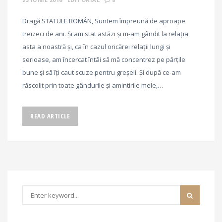
Dragă STATULE ROMÂN, Suntem împreună de aproape
treizeci de ani. Și am stat astăzi și m-am gândit la relația
asta a noastră și, ca în cazul oricărei relații lungi și
serioase, am încercat întâi să mă concentrez pe părțile
bune și să îți caut scuze pentru greșeli. Și după ce-am
răscolit prin toate gândurile și amintirile mele,…
READ ARTICLE