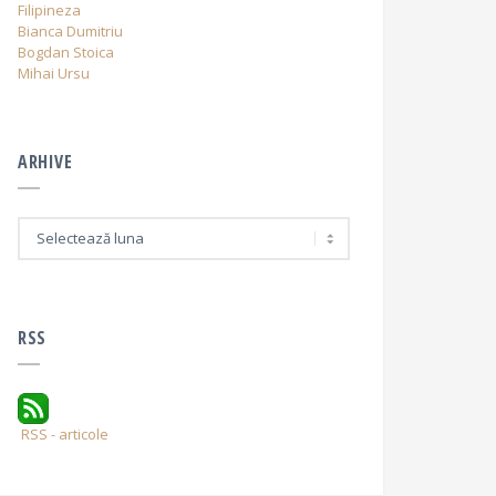
Filipineza
Bianca Dumitriu
Bogdan Stoica
Mihai Ursu
ARHIVE
A
r
h
i
v
e
RSS
RSS - articole