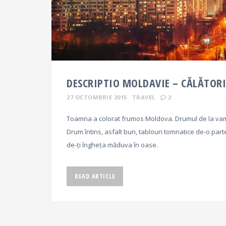
DESCRIPTIO MOLDAVIE – CĂLĂTORI
27 OCTOMBRIE 2015
TRAVEL
2
Toamna a colorat frumos Moldova. Drumul de la vama
Drum întins, asfalt bun, tablouri tomnatice de-o parte 
de-ți îngheța măduva în oase.
READ ARTICLE