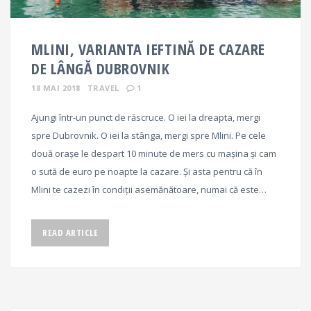
MLINI, VARIANTA IEFTINĂ DE CAZARE
DE LÂNGĂ DUBROVNIK
18 MAI 2018
TRAVEL
1
Ajungi într-un punct de răscruce. O iei la dreapta, mergi
spre Dubrovnik. O iei la stânga, mergi spre Mlini. Pe cele
două orașe le despart 10 minute de mers cu mașina și cam
o sută de euro pe noapte la cazare. Și asta pentru că în
Mlini te cazezi în condiții asemănătoare, numai că este…
READ ARTICLE