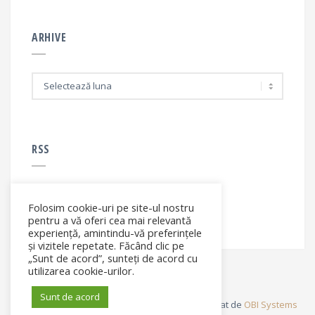
ARHIVE
A
r
h
i
v
e
RSS
Folosim cookie-uri pe site-ul nostru
RSS - articole
pentru a vă oferi cea mai relevantă
experiență, amintindu-vă preferințele
și vizitele repetate. Făcând clic pe
„Sunt de acord”, sunteți de acord cu
utilizarea cookie-urilor.
Sunt de acord
© Elena Filip. All rights reserved ® - Site dezvoltat de
OBI Systems