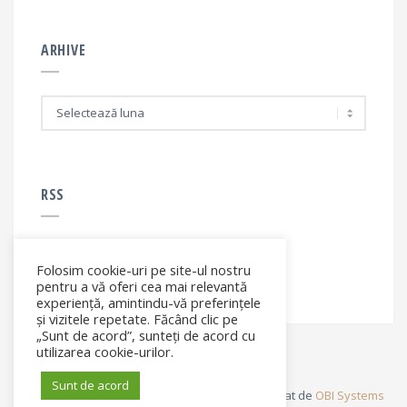
ARHIVE
A
r
h
i
v
e
RSS
Folosim cookie-uri pe site-ul nostru
RSS - articole
pentru a vă oferi cea mai relevantă
experiență, amintindu-vă preferințele
și vizitele repetate. Făcând clic pe
„Sunt de acord”, sunteți de acord cu
utilizarea cookie-urilor.
Sunt de acord
© Elena Filip. All rights reserved ® - Site dezvoltat de
OBI Systems