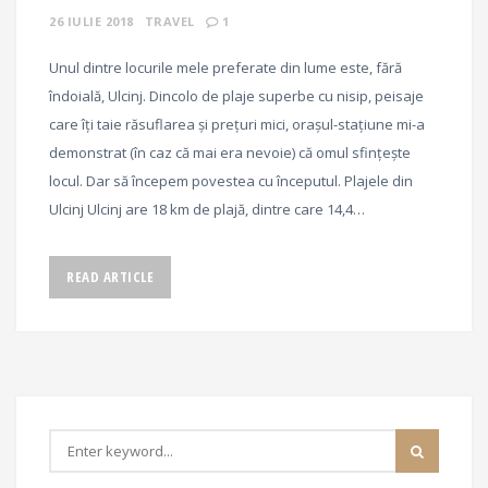
26 IULIE 2018
TRAVEL
1
Unul dintre locurile mele preferate din lume este, fără
îndoială, Ulcinj. Dincolo de plaje superbe cu nisip, peisaje
care îți taie răsuflarea și prețuri mici, orașul-stațiune mi-a
demonstrat (în caz că mai era nevoie) că omul sfințește
locul. Dar să începem povestea cu începutul. Plajele din
Ulcinj Ulcinj are 18 km de plajă, dintre care 14,4…
READ ARTICLE