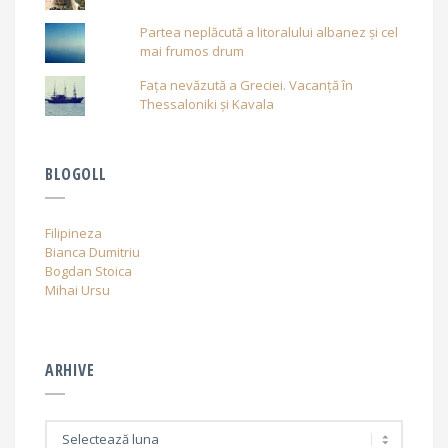
Partea neplăcută a litoralului albanez și cel
mai frumos drum
Fața nevăzută a Greciei. Vacanță în
Thessaloniki și Kavala
BLOGOLL
Filipineza
Bianca Dumitriu
Bogdan Stoica
Mihai Ursu
ARHIVE
A
r