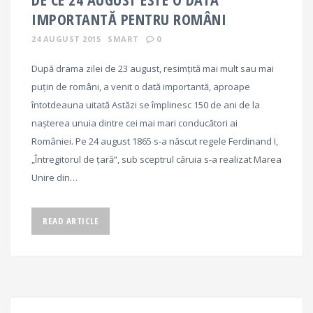
IMPORTANTĂ PENTRU ROMÂNI
24 AUGUST 2015
SMART
0
După drama zilei de 23 august, resimțită mai mult sau mai
puțin de români, a venit o dată importantă, aproape
întotdeauna uitată Astăzi se împlinesc 150 de ani de la
nașterea unuia dintre cei mai mari conducători ai
României. Pe 24 august 1865 s-a născut regele Ferdinand I,
„Întregitorul de țară”, sub sceptrul căruia s-a realizat Marea
Unire din…
READ ARTICLE