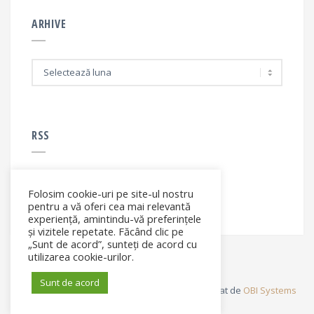
ARHIVE
A
r
h
i
v
e
RSS
Folosim cookie-uri pe site-ul nostru
RSS - articole
pentru a vă oferi cea mai relevantă
experiență, amintindu-vă preferințele
și vizitele repetate. Făcând clic pe
„Sunt de acord”, sunteți de acord cu
utilizarea cookie-urilor.
Sunt de acord
© Elena Filip. All rights reserved ® - Site dezvoltat de
OBI Systems