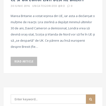
30 IUNIE 2016
UNCATEGORIZED @RO
0
Marea Britanie a votat ieșirea din UE, iar asta a declanșat o
mulțime de reacții. Lira sterlină a depăşit minimul ultimilor
30 de ani, David Cameron a demisionat, Londra vrea să
devină oraș-stat, Scoția și Irlanda de Nord vor să fie în UE și
să „se despartă” de UK. Ce părere au însă europenii
despre Brexit (fie…
READ ARTICLE