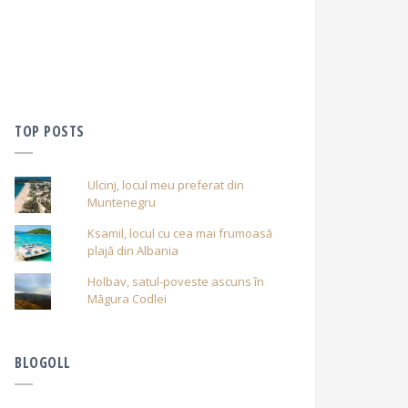
TOP POSTS
Ulcinj, locul meu preferat din
Muntenegru
Ksamil, locul cu cea mai frumoasă
plajă din Albania
Holbav, satul-poveste ascuns în
Măgura Codlei
BLOGOLL