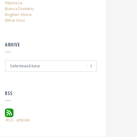
Filipineza
Bianca Dumitriu
Bogdan Stoica
Mihai Ursu
ARHIVE
A
r
h
i
v
e
RSS
RSS - articole