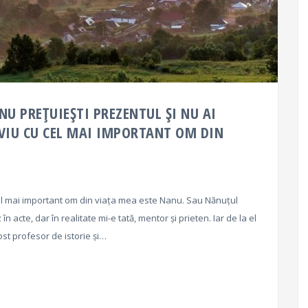
NU PREȚUIEȘTI PREZENTUL ȘI NU AI
RVIU CU CEL MAI IMPORTANT OM DIN
el mai important om din viața mea este Nanu. Sau Nănuțul
n acte, dar în realitate mi-e tată, mentor și prieten. Iar de la el
ost profesor de istorie și…