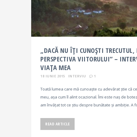
„DACĂ NU ÎȚI CUNOȘTI TRECUTUL, 
PERSPECTIVA VIITORULUI” – INTE
VIAȚA MEA
18 IUNIE 2015
INTERVIU
1
Toată lumea care mă cunoaște cu adevărat știe că c
meu, așa cum îl alint ocazional. Îmi este naș de botez î
am învățat tot ce știu despre bunătate și ambiție. A f
READ ARTICLE