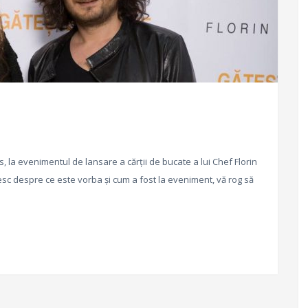
as, la evenimentul de lansare a cărții de bucate a lui Chef Florin
sc despre ce este vorba și cum a fost la eveniment, vă rog să