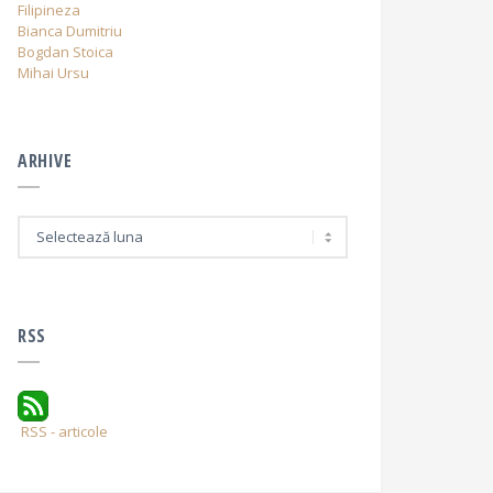
Filipineza
Bianca Dumitriu
Bogdan Stoica
Mihai Ursu
ARHIVE
A
r
h
i
v
e
RSS
RSS - articole