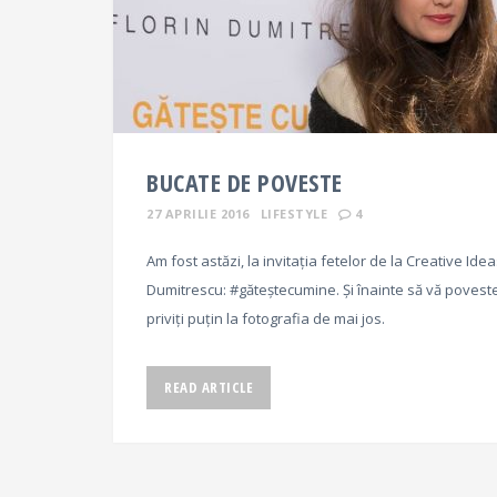
BUCATE DE POVESTE
27 APRILIE 2016
LIFESTYLE
4
Am fost astăzi, la invitația fetelor de la Creative Ide
Dumitrescu: #găteștecumine. Și înainte să vă poveste
priviți puțin la fotografia de mai jos.
READ ARTICLE