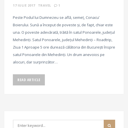
17 IULIE 2017
TRAVEL
1
Peste Podul lui Dumnezeu se află, semeț, Conacu’
Boierului. Sună a început de poveste și, de fapt, chiar este
una. O poveste adevărată, trăită în satul Ponoarele, județul
Mehedinți. Satul Ponoarele, județul Mehedinți – Roadtrip,
Ziua 1 Aproape 5 ore durează călătoria din București înspre
satul Ponoarele din Mehedinți. Un drum anevoios pe
alocuri, dar surprinzător…
READ ARTICLE