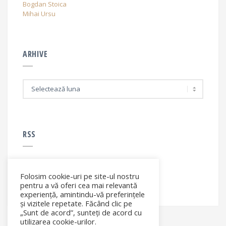
Bogdan Stoica
Mihai Ursu
ARHIVE
A
r
h
i
v
e
RSS
Folosim cookie-uri pe site-ul nostru
RSS - articole
pentru a vă oferi cea mai relevantă
experiență, amintindu-vă preferințele
și vizitele repetate. Făcând clic pe
„Sunt de acord”, sunteți de acord cu
utilizarea cookie-urilor.