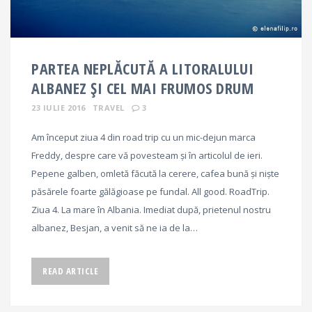
PARTEA NEPLĂCUTĂ A LITORALULUI
ALBANEZ ȘI CEL MAI FRUMOS DRUM
23 IULIE 2016
TRAVEL
3
Am început ziua 4 din road trip cu un mic-dejun marca
Freddy, despre care vă povesteam și în articolul de ieri.
Pepene galben, omletă făcută la cerere, cafea bună și niște
păsărele foarte gălăgioase pe fundal. All good. RoadTrip.
Ziua 4. La mare în Albania. Imediat după, prietenul nostru
albanez, Besjan, a venit să ne ia de la…
READ ARTICLE