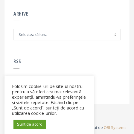
ARHIVE
A
r
h
i
v
e
RSS
Folosim cookie-uri pe site-ul nostru
RSS - articole
pentru a vă oferi cea mai relevantă
experiență, amintindu-vă preferințele
și vizitele repetate. Făcând clic pe
„Sunt de acord”, sunteți de acord cu
utilizarea cookie-urilor.
Sunt de acord
© Elena Filip. All rights reserved ® - Site dezvoltat de
OBI Systems