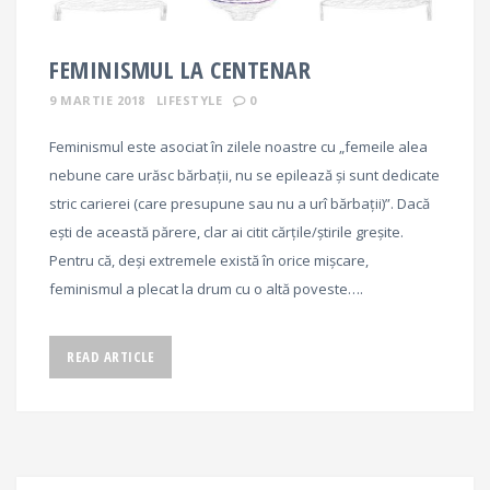
FEMINISMUL LA CENTENAR
9 MARTIE 2018
LIFESTYLE
0
Feminismul este asociat în zilele noastre cu „femeile alea
nebune care urăsc bărbații, nu se epilează și sunt dedicate
stric carierei (care presupune sau nu a urî bărbații)”. Dacă
ești de această părere, clar ai citit cărțile/știrile greșite.
Pentru că, deși extremele există în orice mișcare,
feminismul a plecat la drum cu o altă poveste….
READ ARTICLE