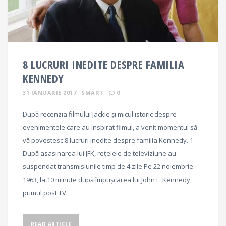
8 LUCRURI INEDITE DESPRE FAMILIA
KENNEDY
31 IANUARIE 2017
SMART
0
După recenzia filmului Jackie și micul istoric despre
evenimentele care au inspirat filmul, a venit momentul să
vă povestesc 8 lucruri inedite despre familia Kennedy. 1.
După asasinarea lui JFK, rețelele de televiziune au
suspendat transmisiunile timp de 4 zile Pe 22 noiembrie
1963, la 10 minute după împuşcarea lui John F. Kennedy,
primul post TV…
READ ARTICLE