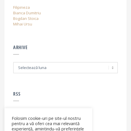
Filipineza
Bianca Dumitriu
Bogdan Stoica
Mihai Ursu
ARHIVE
A
r
h
i
v
e
RSS
Folosim cookie-uri pe site-ul nostru
RSS - articole
pentru a vă oferi cea mai relevantă
experiență, amintindu-vă preferințele