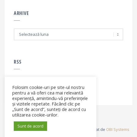
ARHIVE
A
r
h
i
v
e
RSS
Folosim cookie-uri pe site-ul nostru
RSS - articole
pentru a vă oferi cea mai relevantă
experiență, amintindu-vă preferințele
și vizitele repetate. Făcând clic pe
„Sunt de acord”, sunteți de acord cu
utilizarea cookie-urilor.
Sunt de acord
© Elena Filip. All rights reserved ® - Site dezvoltat de
OBI Systems