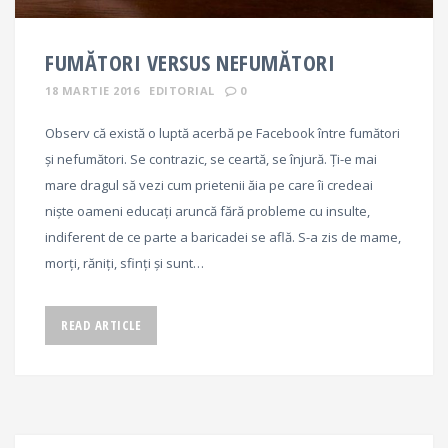
FUMĂTORI VERSUS NEFUMĂTORI
18 MARTIE 2016
EDITORIAL
0
Observ că există o luptă acerbă pe Facebook între fumători
și nefumători. Se contrazic, se ceartă, se înjură. Ți-e mai
mare dragul să vezi cum prietenii ăia pe care îi credeai
niște oameni educați aruncă fără probleme cu insulte,
indiferent de ce parte a baricadei se află. S-a zis de mame,
morți, răniți, sfinți și sunt…
READ ARTICLE